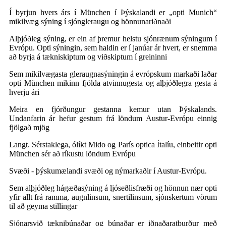
Í byrjun hvers árs í München í Þýskalandi er „opti Munich“
mikilvæg sýning í sjóngleraugu og hönnunariðnaði
Alþjóðleg sýning, er ein af þremur helstu sjónrænum sýningum í
Evrópu. Opti sýningin, sem haldin er í janúar ár hvert, er snemma
að byrja á tækniskiptum og viðskiptum í greininni
Sem mikilvægasta gleraugnasýningin á evrópskum markaði laðar
opti München mikinn fjölda atvinnugesta og alþjóðlegra gesta á
hverju ári
Meira en fjórðungur gestanna kemur utan Þýskalands.
Undanfarin ár hefur gestum frá löndum Austur-Evrópu einnig
fjölgað mjög
Langt. Sérstaklega, ólíkt Mido og París optica Ítalíu, einbeitir opti
München sér að ríkustu löndum Evrópu
Svæði - þýskumælandi svæði og nýmarkaðir í Austur-Evrópu.
Sem alþjóðleg hágæðasýning á ljóseðlisfræði og hönnun nær opti
yfir allt frá ramma, augnlinsum, snertilinsum, sjónskertum vörum
til að geyma stillingar
Sjónarsvið tæknibúnaðar og búnaðar er iðnaðaratburður með