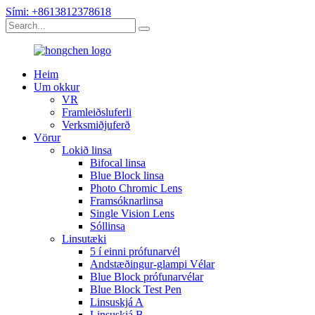
Sími: +8613812378618
Heim
Um okkur
VR
Framleiðsluferli
Verksmiðjuferð
Vörur
Lokið linsa
Bifocal linsa
Blue Block linsa
Photo Chromic Lens
Framsóknarlinsa
Single Vision Lens
Sóllinsa
Linsutæki
5 í einni prófunarvél
Andstæðingur-glampi Vélar
Blue Block prófunarvélar
Blue Block Test Pen
Linsuskjá A
Linsuskjá B