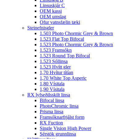
Linsuskjár C
OEM kassi
OEM umslag
Ofur vatnsfælin tæki
Steinefnisgler
1.503 Photo Chormic Grey & Brown
1.523 Flat Top Bifocal
1.523 Photo Chormic Grey & Brown
1.523 Framsókn
1.523 Round Top Bifocal
1.523 Sóllinsa
1.523 Hvítt gler
1,70 Hvítur títían
1,70 White Top Asperic
1,80 Vísitala
1,90 Vísitala
RX lyfseðilsskilt linsa
Bifocal linsa
PhotoChromic linsa
Prisma linsa
Framsóknarfrjálst form
RX Fuction
Single Vision High Power
Sérstök grunnlinsa