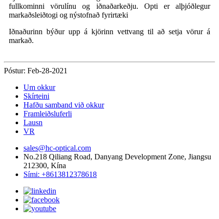
fullkominni vörulínu og iðnaðarkeðju. Opti er alþjóðlegur
markaðsleiðtogi og nýstofnað fyrirtæki
Iðnaðurinn býður upp á kjörinn vettvang til að setja vörur á
markað.
Póstur: Feb-28-2021
Um okkur
Skírteini
Hafðu samband við okkur
Framleiðsluferli
Lausn
VR
sales@hc-optical.com
No.218 Qiliang Road, Danyang Development Zone, Jiangsu
212300, Kína
Sími: +8613812378618