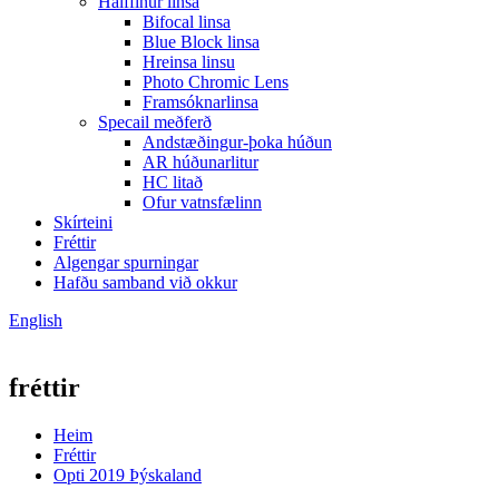
Hálffinur linsa
Bifocal linsa
Blue Block linsa
Hreinsa linsu
Photo Chromic Lens
Framsóknarlinsa
Specail meðferð
Andstæðingur-þoka húðun
AR húðunarlitur
HC litað
Ofur vatnsfælinn
Skírteini
Fréttir
Algengar spurningar
Hafðu samband við okkur
English
fréttir
Heim
Fréttir
Opti 2019 Þýskaland