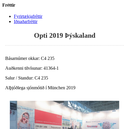
Fréttir
Fyrirtækjafréttir
Iðnaðarfréttir
Opti 2019 Þýskaland
Básarnúmer okkar: C4 235
Auðkenni tilvísunar: 41364-1
Salur / Standur: C4 235
Alþjóðlega sjónmótið í München 2019