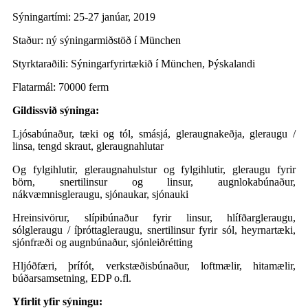
Sýningartími: 25-27 janúar, 2019
Staður: ný sýningarmiðstöð í München
Styrktaraðili: Sýningarfyrirtækið í München, Þýskalandi
Flatarmál: 70000 ferm
Gildissvið sýninga:
Ljósabúnaður, tæki og tól, smásjá, gleraugnakeðja, gleraugu /
linsa, tengd skraut, gleraugnahlutar
Og fylgihlutir, gleraugnahulstur og fylgihlutir, gleraugu fyrir
börn, snertilinsur og linsur, augnlokabúnaður,
nákvæmnisgleraugu, sjónaukar, sjónauki
Hreinsivörur, slípibúnaður fyrir linsur, hlífðargleraugu,
sólgleraugu / íþróttagleraugu, snertilinsur fyrir sól, heyrnartæki,
sjónfræði og augnbúnaður, sjónleiðrétting
Hljóðfæri, þrífót, verkstæðisbúnaður, loftmælir, hitamælir,
búðarsamsetning, EDP o.fl.
Yfirlit yfir sýningu: