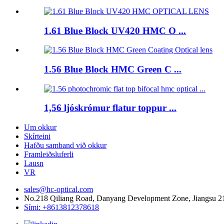
1.61 Blue Block UV420 HMC O ...
1.56 Blue Block HMC Green C ...
1,56 ljóskrómur flatur toppur ...
Um okkur
Skírteini
Hafðu samband við okkur
Framleiðsluferli
Lausn
VR
sales@hc-optical.com
No.218 Qiliang Road, Danyang Development Zone, Jiangsu 2
Sími: +8613812378618