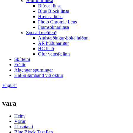
Hálffinur linsa
Bifocal linsa
Blue Block linsa
Hreinsa linsu
Photo Chromic Lens
Framsóknarlinsa
Specail meðferð
Andstæðingur-þoka húðun
AR húðunarlitur
HC litað
Ofur vatnsfælinn
Skírteini
Fréttir
Algengar spurningar
Hafðu samband við okkur
English
vara
Heim
Vörur
Linsutæki
Blue Block Test Pen