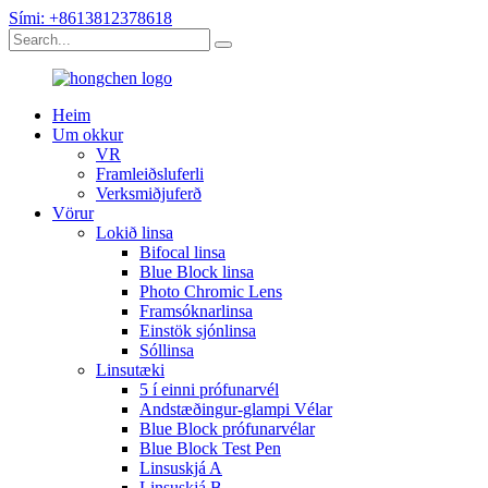
Sími: +8613812378618
Heim
Um okkur
VR
Framleiðsluferli
Verksmiðjuferð
Vörur
Lokið linsa
Bifocal linsa
Blue Block linsa
Photo Chromic Lens
Framsóknarlinsa
Einstök sjónlinsa
Sóllinsa
Linsutæki
5 í einni prófunarvél
Andstæðingur-glampi Vélar
Blue Block prófunarvélar
Blue Block Test Pen
Linsuskjá A
Linsuskjá B