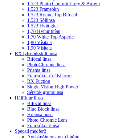
1.523 Photo Chormic Grey & Brown
1.523 Framsókn
1.523 Round Top Bifocal
1.523 Sóllinsa
1.523 Hvítt gler
1,70 Hvítur títían
1,70 White Top Asperic
1,80 Vísitala
1,90 Vísitala
RX lyfseðilsskilt linsa
Bifocal linsa
PhotoChromic linsa
Prisma linsa
Framsóknarfrjálst form
RX Fuction
Single Vision High Power
Sérstök grunnlinsa
Hálffinur linsa
Bifocal linsa
Blue Block linsa
Hreinsa linsu
Photo Chromic Lens
Framsóknarlinsa
Specail meðferð
Andstæðingur-þoka húðun