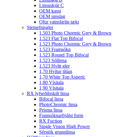
Linsuskjár C
OEM kassi
OEM umslag
Ofur vatnsfælin tæki
Steinefnisgler
1.503 Photo Chormic Grey & Brown
1.523 Flat Top Bifocal
1.523 Photo Chormic Grey & Brown
1.523 Framsókn
1.523 Round Top Bifocal
1.523 Sóllinsa
1.523 Hvítt gler
1,70 Hvítur títían
1,70 White Top Asperic
1,80 Vísitala
1,90 Vísitala
RX lyfseðilsskilt linsa
Bifocal linsa
PhotoChromic linsa
Prisma linsa
Framsóknarfrjálst form
RX Fuction
Single Vision High Power
Sérstök grunnlinsa