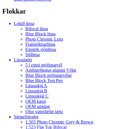
Flokkar
Lokið linsa
Bifocal linsa
Blue Block linsa
Photo Chromic Lens
Framsóknarlinsa
Einstök sjónlinsa
Sóllinsa
Linsutæki
5 í einni prófunarvél
Andstæðingur-glampi Vélar
Blue Block prófunarvélar
Blue Block Test Pen
Linsuskjá A
Linsuskjá B
Linsuskjár C
OEM kassi
OEM umslag
Ofur vatnsfælin tæki
Steinefnisgler
1.503 Photo Chormic Grey & Brown
1.523 Flat Top Bifocal