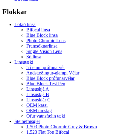
Flokkar
Lokið linsa
Bifocal linsa
Blue Block linsa
Photo Chromic Lens
Framsóknarlinsa
Single Vision Lens
Sóllinsa
Linsutæki
5 í einni prófunarvél
Andstæðingur-glampi Vélar
Blue Block prófunarvélar
Blue Block Test Pen
Linsuskjá A
Linsuskjá B
Linsuskjár C
OEM kassi
OEM umslag
Ofur vatnsfælin tæki
Steinefnisgler
1.503 Photo Chormic Grey & Brown
1.523 Flat Top Bifocal