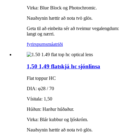
Virka: Blue Block og Photochromic.
Nauðsynin hættir að nota tvö glös.
Geta til að einbeita sér að tveimur vegalengdum:
langt og nærri.
fyrirspurn
smáatriði
1,50 1,49 flatskjá hc sjónlinsa
Flat toppur HC
DIA: φ28 / 70
Vísitala: 1,50
Húðun: Harður húðaður.
Virka: Blár kubbur og ljóskróm.
Nauðsynin hættir að nota tvö glös.