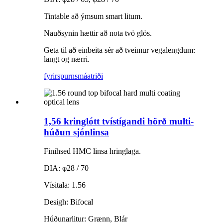
Tintable að ýmsum smart litum.
Nauðsynin hættir að nota tvö glös.
Geta til að einbeita sér að tveimur vegalengdum:
langt og nærri.
fyrirspurn
smáatriði
1,56 kringlótt tvístígandi hörð multi-
húðun sjónlinsa
Finihsed HMC linsa hringlaga.
DIA: φ28 / 70
Vísitala: 1.56
Desigh: Bifocal
Húðunarlitur: Grænn, Blár