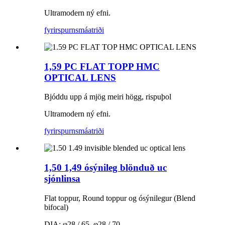
Ultramodern ný efni.
fyrirspurn
smáatriði
1,59 PC FLAT TOPP HMC
OPTICAL LENS
Bjóddu upp á mjög meiri högg, rispuþol
Ultramodern ný efni.
fyrirspurn
smáatriði
1,50 1,49 ósýnileg blönduð uc
sjónlinsa
Flat toppur, Round toppur og ósýnilegur (Blend
bifocal)
DIA: φ28 / 65, φ28 / 70