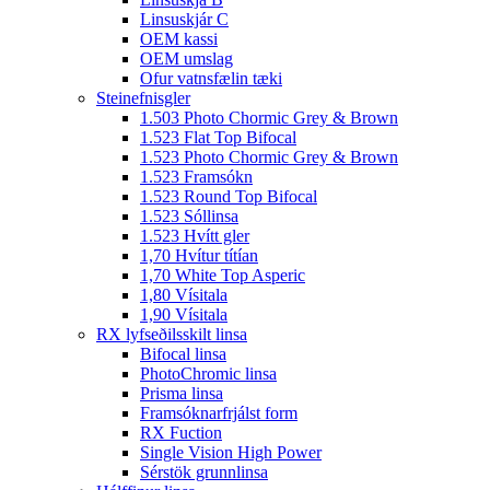
Linsuskjár C
OEM kassi
OEM umslag
Ofur vatnsfælin tæki
Steinefnisgler
1.503 Photo Chormic Grey & Brown
1.523 Flat Top Bifocal
1.523 Photo Chormic Grey & Brown
1.523 Framsókn
1.523 Round Top Bifocal
1.523 Sóllinsa
1.523 Hvítt gler
1,70 Hvítur títían
1,70 White Top Asperic
1,80 Vísitala
1,90 Vísitala
RX lyfseðilsskilt linsa
Bifocal linsa
PhotoChromic linsa
Prisma linsa
Framsóknarfrjálst form
RX Fuction
Single Vision High Power
Sérstök grunnlinsa