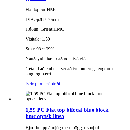
Flat toppur HMC
DIA: φ28 / 70mm
Húðun: Grænt HMC
Vísitala: 1,50
Smit: 98 ~ 99%
Nauðsynin hættir að nota tvö glös.
Geta til að einbeita sér að tveimur vegalengdum:
langt og nærri.
fyrirspurn
smáatriði
1,59 PC Flat top bifocal blue block
hmc optísk linsa
Bjóddu upp á mjög meiri högg, rispuþol