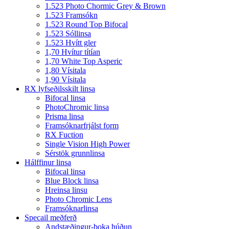
1.523 Photo Chormic Grey & Brown
1.523 Framsókn
1.523 Round Top Bifocal
1.523 Sóllinsa
1.523 Hvítt gler
1,70 Hvítur títían
1,70 White Top Asperic
1,80 Vísitala
1,90 Vísitala
RX lyfseðilsskilt linsa
Bifocal linsa
PhotoChromic linsa
Prisma linsa
Framsóknarfrjálst form
RX Fuction
Single Vision High Power
Sérstök grunnlinsa
Hálffinur linsa
Bifocal linsa
Blue Block linsa
Hreinsa linsu
Photo Chromic Lens
Framsóknarlinsa
Specail meðferð
Andstæðingur-þoka húðun