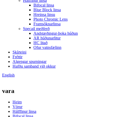
Hálffinur linsa
Bifocal linsa
Blue Block linsa
Hreinsa linsu
Photo Chromic Lens
Framsóknarlinsa
Specail meðferð
Andstæðingur-þoka húðun
AR húðunarlitur
HC litað
Ofur vatnsfælinn
Skírteini
Fréttir
Algengar spurningar
Hafðu samband við okkur
English
vara
Heim
Vörur
Hálffinur linsa
Bifocal linsa