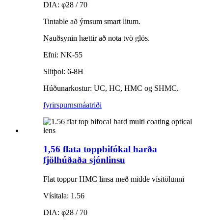
DIA: φ28 / 70
Tintable að ýmsum smart litum.
Nauðsynin hættir að nota tvö glös.
Efni: NK-55
Slitþol: 6-8H
Húðunarkostur: UC, HC, HMC og SHMC.
fyrirspurn
smáatriði
1,56 flata toppbifókal harða
fjölhúðaða sjónlinsu
Flat toppur HMC linsa með midde vísitölunni
Vísitala: 1.56
DIA: φ28 / 70