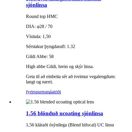
sjónlinsa
Round top HMC
DIA: φ28 / 70
Vísitala: 1,50
Sérstakur þyngdarafl: 1.32
Gildi Abbe: 58
High abbe Gildi, hrein og skýr linsa.
Geta til að einbeita sér að tveimur vegalengdum:
langt og nærri.
fyrirspurn
smáatriði
1,56 blönduð ucoating sjónlinsa
1,56 kláraði ósýnilega (Blend bifocal) UC linsu