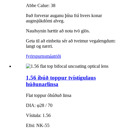
Abbe Calue: 38
Það forverar auganu þína frá hvers konar
augnsjúkdómi alveg.
Nauðsynin hættir að nota tvö glös.
Geta til að einbeita sér að tveimur vegalengdum:
langt og nærri.
fyrirspurn
smáatriði
1,56 íbúð toppur tvístígulaus
húðunarlinsa
Flat toppur óhúðuð linsa
DIA: φ28 / 70
Vísitala: 1.56
Efni: NK-55