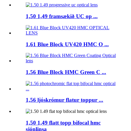
1,50 1,49 framsækið UC op ...
1.61 Blue Block UV420 HMC O ...
1.56 Blue Block HMC Green C ...
1,56 ljóskrómur flatur toppur ...
1,50 1,49 flatt topp bifocal hmc
sjónlinsa