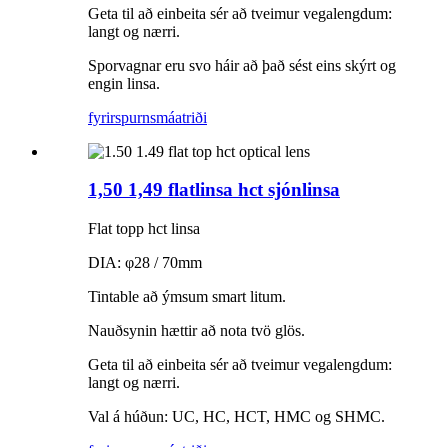
Geta til að einbeita sér að tveimur vegalengdum:
langt og nærri.
Sporvagnar eru svo háir að það sést eins skýrt og
engin linsa.
fyrirspurn
smáatriði
1,50 1,49 flatlinsa hct sjónlinsa
Flat topp hct linsa
DIA: φ28 / 70mm
Tintable að ýmsum smart litum.
Nauðsynin hættir að nota tvö glös.
Geta til að einbeita sér að tveimur vegalengdum:
langt og nærri.
Val á húðun: UC, HC, HCT, HMC og SHMC.