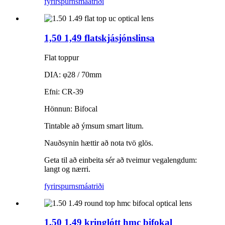
fyrirspurn
smáatriði
1,50 1,49 flatskjásjónslinsa
Flat toppur
DIA: φ28 / 70mm
Efni: CR-39
Hönnun: Bifocal
Tintable að ýmsum smart litum.
Nauðsynin hættir að nota tvö glös.
Geta til að einbeita sér að tveimur vegalengdum:
langt og nærri.
fyrirspurn
smáatriði
1,50 1,49 kringlótt hmc bifokal