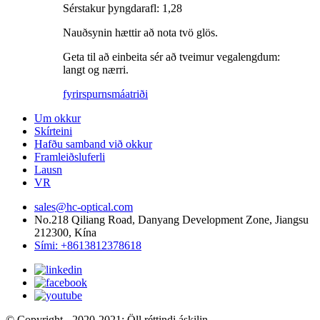
Sérstakur þyngdarafl: 1,28
Nauðsynin hættir að nota tvö glös.
Geta til að einbeita sér að tveimur vegalengdum:
langt og nærri.
fyrirspurn
smáatriði
Um okkur
Skírteini
Hafðu samband við okkur
Framleiðsluferli
Lausn
VR
sales@hc-optical.com
No.218 Qiliang Road, Danyang Development Zone, Jiangsu
212300, Kína
Sími: +8613812378618
© Copyright - 2020-2021: Öll réttindi áskilin.