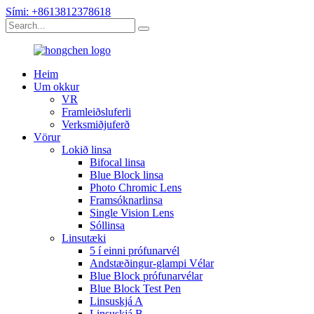
Sími: +8613812378618
Heim
Um okkur
VR
Framleiðsluferli
Verksmiðjuferð
Vörur
Lokið linsa
Bifocal linsa
Blue Block linsa
Photo Chromic Lens
Framsóknarlinsa
Single Vision Lens
Sóllinsa
Linsutæki
5 í einni prófunarvél
Andstæðingur-glampi Vélar
Blue Block prófunarvélar
Blue Block Test Pen
Linsuskjá A
Linsuskjá B