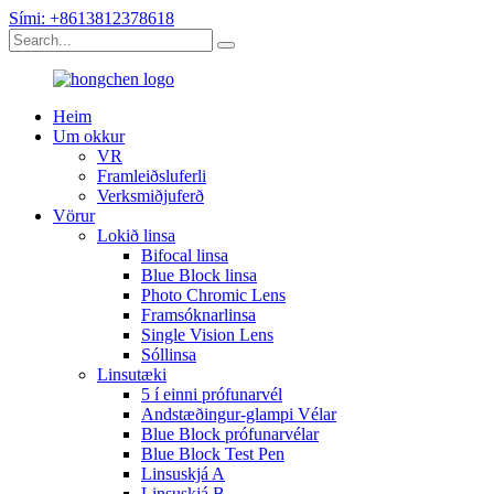
Sími: +8613812378618
Heim
Um okkur
VR
Framleiðsluferli
Verksmiðjuferð
Vörur
Lokið linsa
Bifocal linsa
Blue Block linsa
Photo Chromic Lens
Framsóknarlinsa
Single Vision Lens
Sóllinsa
Linsutæki
5 í einni prófunarvél
Andstæðingur-glampi Vélar
Blue Block prófunarvélar
Blue Block Test Pen
Linsuskjá A
Linsuskjá B