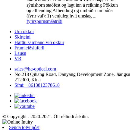
sýnishorn staðfest og lagt inn á reikning Pökkun
og afhending Afhending og umbúðir umbúða
(fyrir val): 1) venjuleg hvít umslag ...
fyrirspurn
smáatriði
Um okkur
Skírteini
Hafðu samband við okkur
Framleiðsluferli
Lausn
VR
sales@hc-optical.com
No.218 Qiliang Road, Danyang Development Zone, Jiangsu
212300, Kína
Sími: +8613812378618
© Copyright - 2020-2021: Öll réttindi áskilin.
Senda tölvupóst