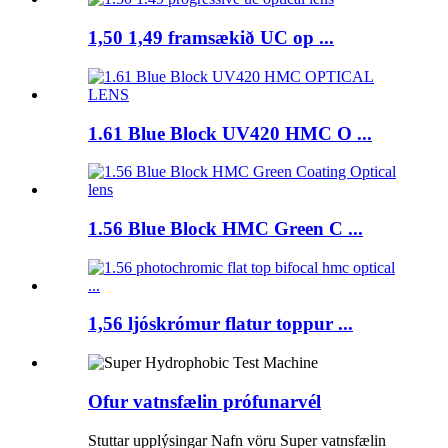
1,50 1,49 framsækið UC op ...
1.61 Blue Block UV420 HMC O ...
1.56 Blue Block HMC Green C ...
1,56 ljóskrómur flatur toppur ...
Ofur vatnsfælin prófunarvél
Stuttar upplýsingar Nafn vöru Super vatnsfælin