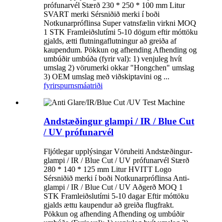
prófunarvél Stærð 230 * 250 * 100 mm Litur
SVART merki Sérsniðið merki í boði
Notkunarpróflinsa Super vatnsfælin virkni MOQ
1 STK Framleiðslutími 5-10 dögum eftir móttöku
gjalds, ætti flutningaflutningur að greiða af
kaupendum. Pökkun og afhending Afhending og
umbúðir umbúða (fyrir val): 1) venjuleg hvít
umslag 2) vörumerki okkar "Hongchen" umslag
3) OEM umslag með viðskiptavini og ...
fyrirspurn
smáatriði
Andstæðingur glampi / IR / Blue Cut
/ UV prófunarvél
Fljótlegar upplýsingar Vöruheiti Andstæðingur-
glampi / IR / Blue Cut / UV prófunarvél Stærð
280 * 140 * 125 mm Litur HVITT Logo
Sérsniðið merki í boði Notkunarpróflinsa Anti-
glampi / IR / Blue Cut / UV Aðgerð MOQ 1
STK Framleiðslutími 5-10 dagar Eftir móttöku
gjalds ættu kaupendur að greiða flugfrakt.
Pökkun og afhending Afhending og umbúðir