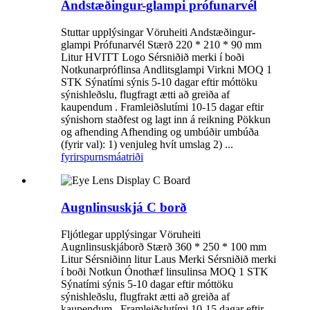
Andstæðingur-glampi prófunarvél
Stuttar upplýsingar Vöruheiti Andstæðingur-
glampi Prófunarvél Stærð 220 * 210 * 90 mm
Litur HVITT Logo Sérsniðið merki í boði
Notkunarpróflinsa Andlitsglampi Virkni MOQ 1
STK Sýnatími sýnis 5-10 dagar eftir móttöku
sýnishleðslu, flugfragt ætti að greiða af
kaupendum . Framleiðslutími 10-15 dagar eftir
sýnishorn staðfest og lagt inn á reikning Pökkun
og afhending Afhending og umbúðir umbúða
(fyrir val): 1) venjuleg hvít umslag 2) ...
fyrirspurn
smáatriði
Augnlinsuskjá C borð
Fljótlegar upplýsingar Vöruheiti
Augnlinsuskjáborð Stærð 360 * 250 * 100 mm
Litur Sérsniðinn litur Laus Merki Sérsniðið merki
í boði Notkun Ónothæf linsulinsa MOQ 1 STK
Sýnatími sýnis 5-10 dagar eftir móttöku
sýnishleðslu, flugfrakt ætti að greiða af
kaupendum . Framleiðslutími 10-15 dagar eftir