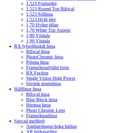
1.523 Framsókn
1.523 Round Top Bifocal
1.523 Sóllinsa
1.523 Hvítt gler
1,70 Hvítur títían
1,70 White Top Asperic
1,80 Vísitala
1,90 Vísitala
RX lyfseðilsskilt linsa
Bifocal linsa
PhotoChromic linsa
Prisma linsa
Framsóknarfrjálst form
RX Fuction
Single Vision High Power
Sérstök grunnlinsa
Hálffinur linsa
Bifocal linsa
Blue Block linsa
Hreinsa linsu
Photo Chromic Lens
Framsóknarlinsa
Specail meðferð
Andstæðingur-þoka húðun
AR húðunarlitur