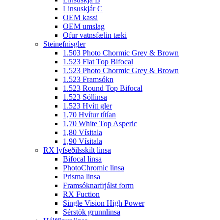
Linsuskjár C
OEM kassi
OEM umslag
Ofur vatnsfælin tæki
Steinefnisgler
1.503 Photo Chormic Grey & Brown
1.523 Flat Top Bifocal
1.523 Photo Chormic Grey & Brown
1.523 Framsókn
1.523 Round Top Bifocal
1.523 Sóllinsa
1.523 Hvítt gler
1,70 Hvítur títían
1,70 White Top Asperic
1,80 Vísitala
1,90 Vísitala
RX lyfseðilsskilt linsa
Bifocal linsa
PhotoChromic linsa
Prisma linsa
Framsóknarfrjálst form
RX Fuction
Single Vision High Power
Sérstök grunnlinsa