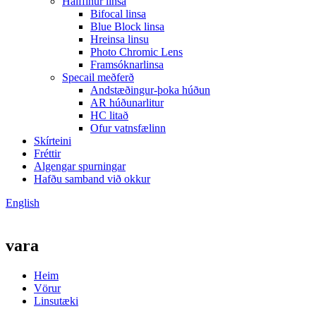
Hálffinur linsa
Bifocal linsa
Blue Block linsa
Hreinsa linsu
Photo Chromic Lens
Framsóknarlinsa
Specail meðferð
Andstæðingur-þoka húðun
AR húðunarlitur
HC litað
Ofur vatnsfælinn
Skírteini
Fréttir
Algengar spurningar
Hafðu samband við okkur
English
vara
Heim
Vörur
Linsutæki