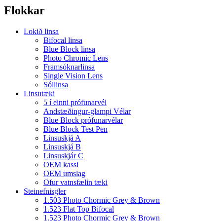
Flokkar
Lokið linsa
Bifocal linsa
Blue Block linsa
Photo Chromic Lens
Framsóknarlinsa
Single Vision Lens
Sóllinsa
Linsutæki
5 í einni prófunarvél
Andstæðingur-glampi Vélar
Blue Block prófunarvélar
Blue Block Test Pen
Linsuskjá A
Linsuskjá B
Linsuskjár C
OEM kassi
OEM umslag
Ofur vatnsfælin tæki
Steinefnisgler
1.503 Photo Chormic Grey & Brown
1.523 Flat Top Bifocal
1.523 Photo Chormic Grey & Brown