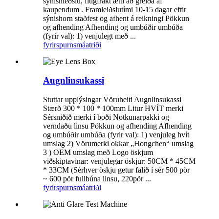
sýnishleðslu, flugfrakt ætti að greiða af
kaupendum . Framleiðslutími 10-15 dagar eftir
sýnishorn staðfest og afhent á reikningi Pökkun
og afhending Afhending og umbúðir umbúða
(fyrir val): 1) venjulegt með ...
fyrirspurn
smáatriði
Augnlinsukassi
Stuttar upplýsingar Vöruheiti Augnlinsukassi
Stærð 300 * 100 * 100mm Litur HVÍT merki
Sérsniðið merki í boði Notkunarpakki og
verndaðu linsu Pökkun og afhending Afhending
og umbúðir umbúða (fyrir val): 1) venjuleg hvít
umslag 2) Vörumerki okkar „Hongchen“ umslag
3 ) OEM umslag með Logo öskjum
viðskiptavinar: venjulegar öskjur: 50CM * 45CM
* 33CM (Sérhver öskju getur falið í sér 500 pör
~ 600 pör fullbúna linsu, 220pör ...
fyrirspurn
smáatriði