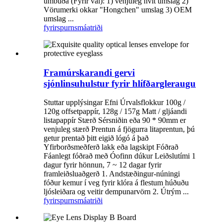
umbúða (Fyrir val): 1) venjuleg hvít umslag 2)
Vörumerki okkar "Hongchen" umslag 3) OEM
umslag ...
fyrirspurn
smáatriði
Framúrskarandi gervi
sjónlinsuhulstur fyrir hlífðargleraugu
Stuttar upplýsingar Efni Úrvalsflokkur 100g /
120g offsetpappír, 128g / 157g Matt / gljáandi
listapappír Stærð Sérsniðin eða 90 * 90mm er
venjuleg stærð Prentun á fjögurra litaprentun, þú
getur prentað þitt eigið lógó á það
Yfirborðsmeðferð lakk eða lagskipt Fóðrað
Fáanlegt fóðrað með Óofinn dúkur Leiðslutími 1
dagur fyrir hönnun, 7 ~ 12 dagar fyrir
framleiðsluaðgerð 1. Andstæðingur-núningi
fóður kemur í veg fyrir klóra á flestum húðuðu
ljósleiðara og veitir dempunarvörn 2. Útrým ...
fyrirspurn
smáatriði