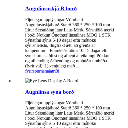
Augnlinsuskjá B borð
Fljótlegar upplýsingar Vöruheiti
Augnlinsuskjáborð Stærð 360 * 250 * 100 mm
Litur Sérsniðinn litur Laus Merki Sérsniðið merki
í boði Notkun Ónothæf linsulinsa MOQ 1 STK
Sýnatími sýnis 5-10 dagar eftir móttöku
sýnishleðslu, flugfrakt ætti að greiða af
kaupendum . Framleiðslutími 10-15 dagar eftir
sýnishorn staðfest og afhent á reikningi Pökkun
og afhending Afhending og umbúðir umbúða
(fyrir val): 1) venjulegt með ...
fyrirspurn
smáatriði
Augnlinsa sýna borð
Fljótlegar upplýsingar Vöruheiti
Augnlinsuskjáborð Stærð 360 * 250 * 100 mm
Litur Sérsniðinn litur Laus Merki Sérsniðið merki
í boði Notkun Ónothæf linsulinsa MOQ 1 STK
Sýnatími sýnis 5-10 dagar eftir móttöku