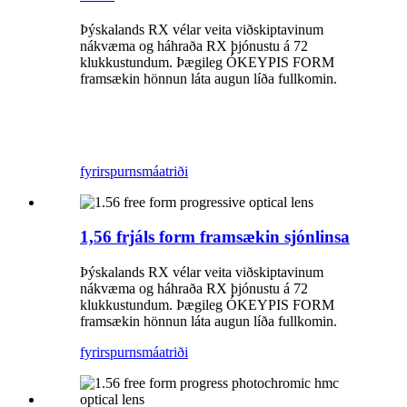
Þýskalands RX vélar veita viðskiptavinum
nákvæma og háhraða RX þjónustu á 72
klukkustundum. Þægileg ÓKEYPIS FORM
framsækin hönnun láta augun líða fullkomin.
fyrirspurn
smáatriði
1,56 frjáls form framsækin sjónlinsa
Þýskalands RX vélar veita viðskiptavinum
nákvæma og háhraða RX þjónustu á 72
klukkustundum. Þægileg ÓKEYPIS FORM
framsækin hönnun láta augun líða fullkomin.
fyrirspurn
smáatriði