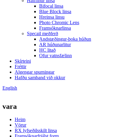
Hálffinur linsa
Bifocal linsa
Blue Block linsa
Hreinsa linsu
Photo Chromic Lens
Framsóknarlinsa
Specail meðferð
Andstæðingur-þoka húðun
AR húðunarlitur
HC litað
Ofur vatnsfælinn
Skírteini
Fréttir
Algengar spurningar
Hafðu samband við okkur
English
vara
Heim
Vörur
RX lyfseðilsskilt linsa
Framsóknarfrjálst form