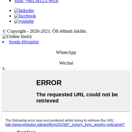
Sími: +8613812378618
© Copyright - 2020-2021: Öll réttindi áskilin.
Senda tölvupóst
WhatsApp
Wechat
x