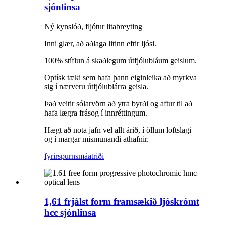
sjónlinsa
Ný kynslóð, fljótur litabreyting
Inni glær, að aðlaga litinn eftir ljósi.
100% stíflun á skaðlegum útfjólubláum geislum.
Optísk tæki sem hafa þann eiginleika að myrkva
sig í nærveru útfjólublárra geisla.
Það veitir sólarvörn að ytra byrði og aftur til að
hafa lægra frásog í innréttingum.
Hægt að nota jafn vel allt árið, í öllum loftslagi
og í margar mismunandi athafnir.
fyrirspurn
smáatriði
1,61 frjálst form framsækið ljóskrómt
hcc sjónlinsa