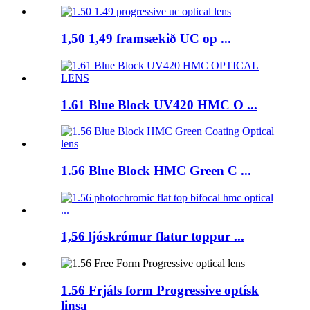
1,50 1,49 framsækið UC op ...
1.61 Blue Block UV420 HMC O ...
1.56 Blue Block HMC Green C ...
1,56 ljóskrómur flatur toppur ...
1.56 Frjáls form Progressive optísk
linsa