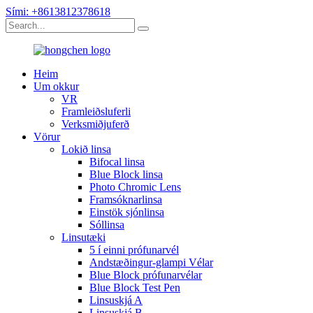
Sími: +8613812378618
Heim
Um okkur
VR
Framleiðsluferli
Verksmiðjuferð
Vörur
Lokið linsa
Bifocal linsa
Blue Block linsa
Photo Chromic Lens
Framsóknarlinsa
Einstök sjónlinsa
Sóllinsa
Linsutæki
5 í einni prófunarvél
Andstæðingur-glampi Vélar
Blue Block prófunarvélar
Blue Block Test Pen
Linsuskjá A
Linsuskjá B