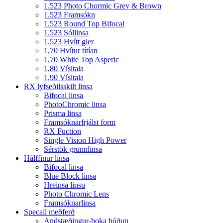
1.523 Photo Chormic Grey & Brown
1.523 Framsókn
1.523 Round Top Bifocal
1.523 Sóllinsa
1.523 Hvítt gler
1,70 Hvítur títían
1,70 White Top Asperic
1,80 Vísitala
1,90 Vísitala
RX lyfseðilsskilt linsa
Bifocal linsa
PhotoChromic linsa
Prisma linsa
Framsóknarfrjálst form
RX Fuction
Single Vision High Power
Sérstök grunnlinsa
Hálffinur linsa
Bifocal linsa
Blue Block linsa
Hreinsa linsu
Photo Chromic Lens
Framsóknarlinsa
Specail meðferð
Andstæðingur-þoka húðun