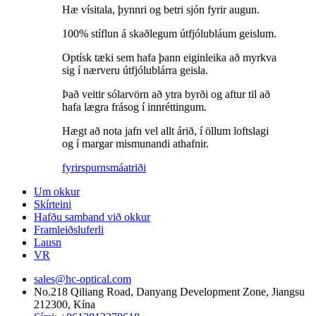
Hæ vísitala, þynnri og betri sjón fyrir augun.
100% stíflun á skaðlegum útfjólubláum geislum.
Optísk tæki sem hafa þann eiginleika að myrkva
sig í nærveru útfjólublárra geisla.
Það veitir sólarvörn að ytra byrði og aftur til að
hafa lægra frásog í innréttingum.
Hægt að nota jafn vel allt árið, í öllum loftslagi
og í margar mismunandi athafnir.
fyrirspurn
smáatriði
Um okkur
Skírteini
Hafðu samband við okkur
Framleiðsluferli
Lausn
VR
sales@hc-optical.com
No.218 Qiliang Road, Danyang Development Zone, Jiangsu
212300, Kína