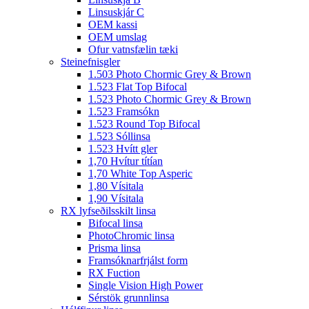
Linsuskjár C
OEM kassi
OEM umslag
Ofur vatnsfælin tæki
Steinefnisgler
1.503 Photo Chormic Grey & Brown
1.523 Flat Top Bifocal
1.523 Photo Chormic Grey & Brown
1.523 Framsókn
1.523 Round Top Bifocal
1.523 Sóllinsa
1.523 Hvítt gler
1,70 Hvítur títían
1,70 White Top Asperic
1,80 Vísitala
1,90 Vísitala
RX lyfseðilsskilt linsa
Bifocal linsa
PhotoChromic linsa
Prisma linsa
Framsóknarfrjálst form
RX Fuction
Single Vision High Power
Sérstök grunnlinsa