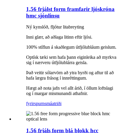
1,56 frjálst form framfarir ljóskróna
hmc sjónlinsu
Ný kynslóð, fljótur litabreyting
Inni glær, að aðlaga litinn eftir ljósi.
100% stíflun á skaðlegum útfjólubláum geislum.
Optísk tæki sem hafa þann eiginleika að myrkva
sig í nærveru útfjólublárra geisla.
Það veitir sólarvörn að ytra byrði og aftur til að
hafa lægra frásog í innréttingum.
Hægt að nota jafn vel allt árið, í öllum loftslagi
og í margar mismunandi athafnir.
fyrirspurn
smáatriði
1,56 frjáls form blá blokk hcc