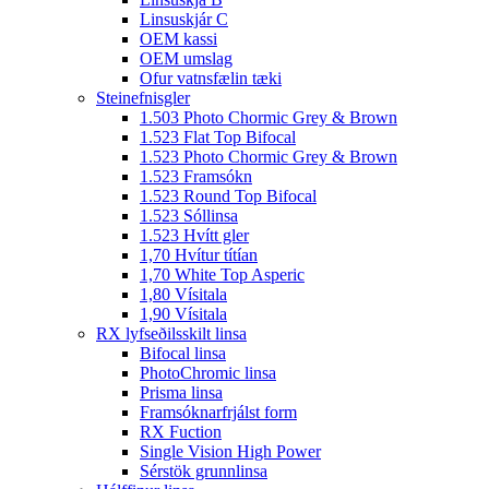
Linsuskjár C
OEM kassi
OEM umslag
Ofur vatnsfælin tæki
Steinefnisgler
1.503 Photo Chormic Grey & Brown
1.523 Flat Top Bifocal
1.523 Photo Chormic Grey & Brown
1.523 Framsókn
1.523 Round Top Bifocal
1.523 Sóllinsa
1.523 Hvítt gler
1,70 Hvítur títían
1,70 White Top Asperic
1,80 Vísitala
1,90 Vísitala
RX lyfseðilsskilt linsa
Bifocal linsa
PhotoChromic linsa
Prisma linsa
Framsóknarfrjálst form
RX Fuction
Single Vision High Power
Sérstök grunnlinsa