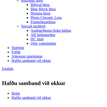
Hálffinur linsa
Bifocal linsa
Blue Block linsa
Hreinsa linsu
Photo Chromic Lens
Framsóknarlinsa
Specail meðferð
Andstæðingur-þoka húðun
AR húðunarlitur
HC litað
Ofur vatnsfælinn
Skírteini
Fréttir
Algengar spurningar
Hafðu samband við okkur
English
Hafðu samband við okkur
Heim
Hafðu samband við okkur