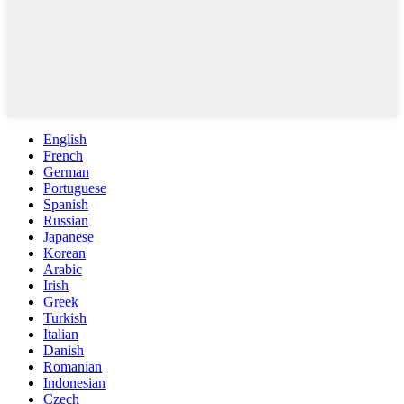
English
French
German
Portuguese
Spanish
Russian
Japanese
Korean
Arabic
Irish
Greek
Turkish
Italian
Danish
Romanian
Indonesian
Czech