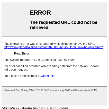
Skrifaðu skilaboðin þín hér og sendu okkur