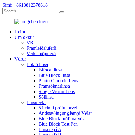
Sími: +8613812378618
Heim
Um okkur
VR
Framleiðsluferli
Verksmiðjuferð
Vörur
Lokið linsa
Bifocal linsa
Blue Block linsa
Photo Chromic Lens
Framsóknarlinsa
Single Vision Lens
Sóllinsa
Linsutæki
5 í einni prófunarvél
Andstæðingur-glampi Vélar
Blue Block prófunarvélar
Blue Block Test Pen
Linsuskjá A
Linsuskjá B