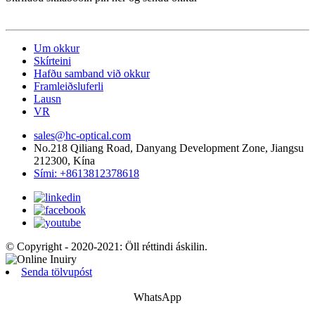
Um okkur
Skírteini
Hafðu samband við okkur
Framleiðsluferli
Lausn
VR
sales@hc-optical.com
No.218 Qiliang Road, Danyang Development Zone, Jiangsu
212300, Kína
Sími: +8613812378618
© Copyright - 2020-2021: Öll réttindi áskilin.
Senda tölvupóst
WhatsApp