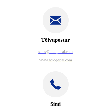
Tölvupóstur
sales@hc-optical.com
www.hc-optical.com
Sími