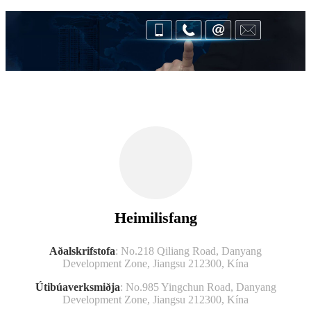
Heimilisfang
Aðalskrifstofa
: No.218 Qiliang Road, Danyang
Development Zone, Jiangsu 212300, Kína
Útibúaverksmiðja
: No.985 Yingchun Road, Danyang
Development Zone, Jiangsu 212300, Kína