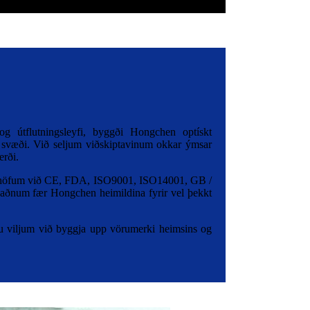
g útflutningsleyfi, byggði Hongchen optískt
 svæði. Við seljum viðskiptavinum okkar ýmsar
rði.
u höfum við CE, FDA, ISO9001, ISO14001, GB /
kaðnum fær Hongchen heimildina fyrir vel þekkt
nu viljum við byggja upp vörumerki heimsins og