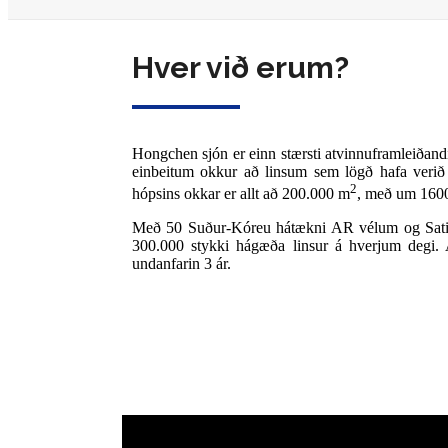
Hver við erum?
Hongchen sjón er einn stærsti atvinnuframleiðand
einbeitum okkur að linsum sem lögð hafa verið
2
hópsins okkar er allt að 200.000 m
, með um 1600
Með 50 Suður-Kóreu hátækni AR vélum og Satis
300.000 stykki hágæða linsur á hverjum degi. A
undanfarin 3 ár.