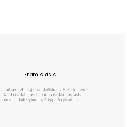
Framleiðsla
rtækið sérhæfir sig í framleiðslu á CR-39 trjákvoða
k, kúpla tvöfalt ljós, flatt topp tvöfalt ljós, asfyllt
botnlaust litabreytandi röð hágæða plastlinsa.