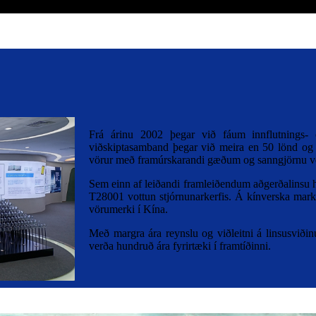
Frá árinu 2002 þegar við fáum innflutnings- o
viðskiptasamband þegar við meira en 50 lönd og
vörur með framúrskarandi gæðum og sanngjörnu ve
Sem einn af leiðandi framleiðendum aðgerðalins
T28001 vottun stjórnunarkerfis. Á kínverska mar
vörumerki í Kína.
Með margra ára reynslu og viðleitni á linsusviði
verða hundruð
ára fyrirtæki í framtíðinni.