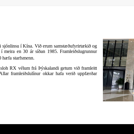
i sjónlinsu í Kína. Við erum samstæðufyrirtækið og
 í meira en 30 ár síðan 1985. Framleiðslugrunnur
 hæfa starfsmenn.
loh RX vélum frá Þýskalandi getum við framleitt
llar framleiðslulínur okkar hafa verið uppfærðar