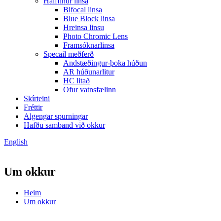
Hálffinur linsa
Bifocal linsa
Blue Block linsa
Hreinsa linsu
Photo Chromic Lens
Framsóknarlinsa
Specail meðferð
Andstæðingur-þoka húðun
AR húðunarlitur
HC litað
Ofur vatnsfælinn
Skírteini
Fréttir
Algengar spurningar
Hafðu samband við okkur
English
Um okkur
Heim
Um okkur