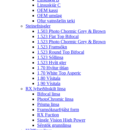
Linsuskjár C
OEM kassi
OEM umslag
Ofur vatnsfælin tæki
Steinefnisgler
1.503 Photo Chormic Grey & Brown
1.523 Flat Top Bifocal
1.523 Photo Chormic Grey & Brown
1.523 Framsókn
1.523 Round Top Bifocal
1.523 Sóllinsa
1.523 Hvítt gler
1,70 Hvítur títían
1,70 White Top Asperic
1,80 Vísitala
1,90 Vísitala
RX lyfseðilsskilt linsa
Bifocal linsa
PhotoChromic linsa
Prisma linsa
Framsóknarfrjálst form
RX Fuction
Single Vision High Power
Sérstök grunnlinsa