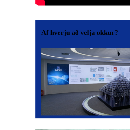
Af hverju að velja okkur?