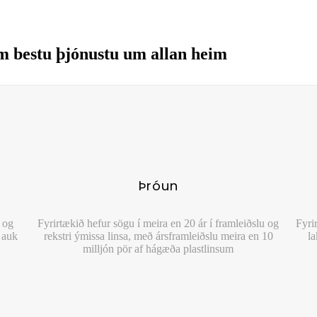
um bestu þjónustu um allan heim
Þróun
 og
Fyrirtækið hefur sögu í meira en 20 ár í framleiðslu og
Fyri
, auk
rekstri ýmissa linsa, með ársframleiðslu meira en 10
la
milljón pör af hágæða plastlinsum