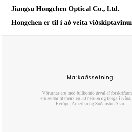
Jiangsu Hongchen Optical Co., Ltd.
Hongchen er til í að veita viðskiptavin
Markaðssetning
Vörurnar eru með fullkomið úrval af forskriftum
eru seldar til meira en 30 héruða og borga í Kína
Evrópu, Ameríku og Suðaustur-Asíu