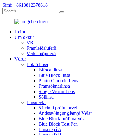
Sími: +8613812378618
Heim
Um okkur
VR
Framleiðsluferli
Verksmiðjuferð
Vörur
Lokið linsa
Bifocal linsa
Blue Block linsa
Photo Chromic Lens
Framsóknarlinsa
Single Vision Lens
Sóllinsa
Linsutæki
5 í einni prófunarvél
Andstæðingur-glampi Vélar
Blue Block prófunarvélar
Blue Block Test Pen
Linsuskjá A
Linsuskjá B