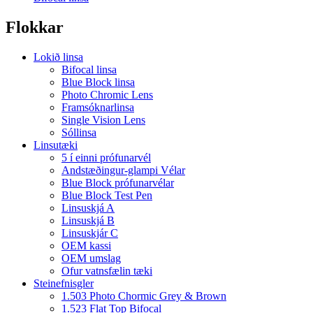
Flokkar
Lokið linsa
Bifocal linsa
Blue Block linsa
Photo Chromic Lens
Framsóknarlinsa
Single Vision Lens
Sóllinsa
Linsutæki
5 í einni prófunarvél
Andstæðingur-glampi Vélar
Blue Block prófunarvélar
Blue Block Test Pen
Linsuskjá A
Linsuskjá B
Linsuskjár C
OEM kassi
OEM umslag
Ofur vatnsfælin tæki
Steinefnisgler
1.503 Photo Chormic Grey & Brown
1.523 Flat Top Bifocal