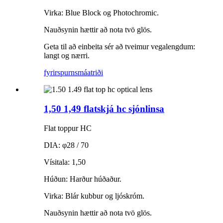
Virka: Blue Block og Photochromic.
Nauðsynin hættir að nota tvö glös.
Geta til að einbeita sér að tveimur vegalengdum:
langt og nærri.
fyrirspurn
smáatriði
1,50 1,49 flatskjá hc sjónlinsa
Flat toppur HC
DIA: φ28 / 70
Vísitala: 1,50
Húðun: Harður húðaður.
Virka: Blár kubbur og ljóskróm.
Nauðsynin hættir að nota tvö glös.