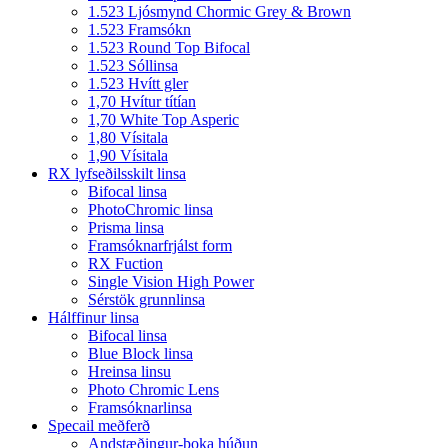
1.523 Ljósmynd Chormic Grey & Brown
1.523 Framsókn
1.523 Round Top Bifocal
1.523 Sóllinsa
1.523 Hvítt gler
1,70 Hvítur títían
1,70 White Top Asperic
1,80 Vísitala
1,90 Vísitala
RX lyfseðilsskilt linsa
Bifocal linsa
PhotoChromic linsa
Prisma linsa
Framsóknarfrjálst form
RX Fuction
Single Vision High Power
Sérstök grunnlinsa
Hálffinur linsa
Bifocal linsa
Blue Block linsa
Hreinsa linsu
Photo Chromic Lens
Framsóknarlinsa
Specail meðferð
Andstæðingur-þoka húðun