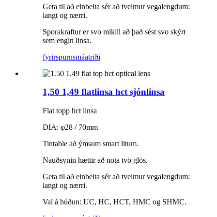
Geta til að einbeita sér að tveimur vegalengdum:
langt og nærri.
Sporakraftur er svo mikill að það sést svo skýrt
sem engin linsa.
fyrirspurn
smáatriði
1,50 1,49 flatlinsa hct sjónlinsa
Flat topp hct linsa
DIA: φ28 / 70mm
Tintable að ýmsum smart litum.
Nauðsynin hættir að nota tvö glös.
Geta til að einbeita sér að tveimur vegalengdum:
langt og nærri.
Val á húðun: UC, HC, HCT, HMC og SHMC.