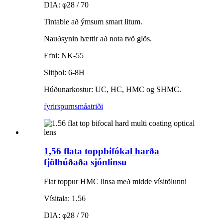
DIA: φ28 / 70
Tintable að ýmsum smart litum.
Nauðsynin hættir að nota tvö glös.
Efni: NK-55
Slitþol: 6-8H
Húðunarkostur: UC, HC, HMC og SHMC.
fyrirspurn
smáatriði
1,56 flata toppbifókal harða
fjölhúðaða sjónlinsu
Flat toppur HMC linsa með midde vísitölunni
Vísitala: 1.56
DIA: φ28 / 70