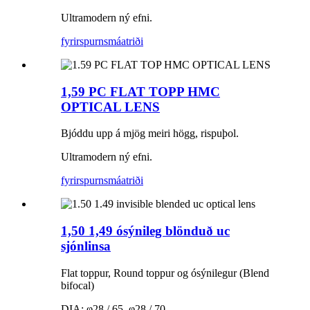
Ultramodern ný efni.
fyrirspurn
smáatriði
1,59 PC FLAT TOPP HMC
OPTICAL LENS
Bjóddu upp á mjög meiri högg, rispuþol.
Ultramodern ný efni.
fyrirspurn
smáatriði
1,50 1,49 ósýnileg blönduð uc
sjónlinsa
Flat toppur, Round toppur og ósýnilegur (Blend
bifocal)
DIA: φ28 / 65, φ28 / 70