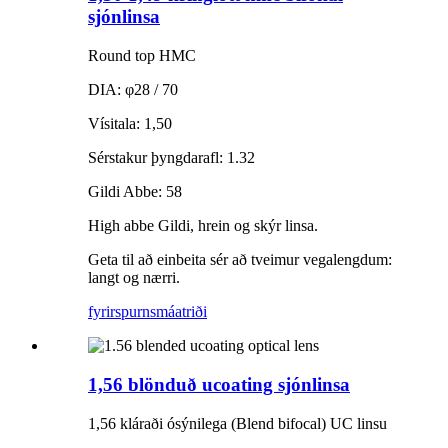
sjónlinsa
Round top HMC
DIA: φ28 / 70
Vísitala: 1,50
Sérstakur þyngdarafl: 1.32
Gildi Abbe: 58
High abbe Gildi, hrein og skýr linsa.
Geta til að einbeita sér að tveimur vegalengdum:
langt og nærri.
fyrirspurn
smáatriði
1,56 blönduð ucoating sjónlinsa
1,56 kláraði ósýnilega (Blend bifocal) UC linsu