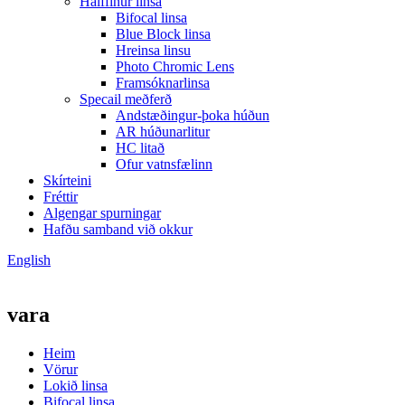
Hálffinur linsa
Bifocal linsa
Blue Block linsa
Hreinsa linsu
Photo Chromic Lens
Framsóknarlinsa
Specail meðferð
Andstæðingur-þoka húðun
AR húðunarlitur
HC litað
Ofur vatnsfælinn
Skírteini
Fréttir
Algengar spurningar
Hafðu samband við okkur
English
vara
Heim
Vörur
Lokið linsa
Bifocal linsa