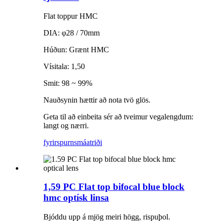
Flat toppur HMC
DIA: φ28 / 70mm
Húðun: Grænt HMC
Vísitala: 1,50
Smit: 98 ~ 99%
Nauðsynin hættir að nota tvö glös.
Geta til að einbeita sér að tveimur vegalengdum:
langt og nærri.
fyrirspurn
smáatriði
1,59 PC Flat top bifocal blue block
hmc optísk linsa
Bjóddu upp á mjög meiri högg, rispuþol.