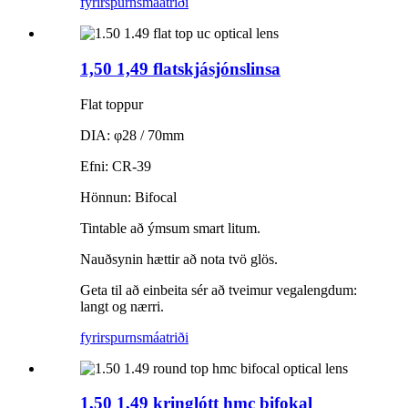
fyrirspurn
smáatriði
1,50 1,49 flatskjásjónslinsa
Flat toppur
DIA: φ28 / 70mm
Efni: CR-39
Hönnun: Bifocal
Tintable að ýmsum smart litum.
Nauðsynin hættir að nota tvö glös.
Geta til að einbeita sér að tveimur vegalengdum:
langt og nærri.
fyrirspurn
smáatriði
1,50 1,49 kringlótt hmc bifokal