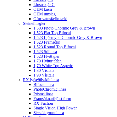
Linsuskjár C
OEM kassi
OEM umslag
Ofur vatnsfælin tæki
Steinefnisgler
1.503 Photo Chormic Grey & Brown
1.523 Flat Top Bifocal
1.523 Ljósmynd Chormic Grey & Brown
1.523 Framsókn
1.523 Round Top Bifocal
1.523 Sóllinsa
1.523 Hvítt gler
1,70 Hvítur títían
1,70 White Top Asperic
1,80 Vísitala
1,90 Vísitala
RX lyfseðilsskilt linsa
Bifocal linsa
PhotoChromic linsa
Prisma linsa
Framsóknarfrjálst form
RX Fuction
Single Vision High Power
Sérstök grunnlinsa