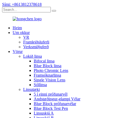
Sími: +8613812378618
Heim
Um okkur
VR
Framleiðsluferli
Verksmiðjuferð
Vörur
Lokið linsa
Bifocal linsa
Blue Block linsa
Photo Chromic Lens
Framsóknarlinsa
Single Vision Lens
Sóllinsa
Linsutæki
5 í einni prófunarvél
Andstæðingur-glampi Vélar
Blue Block prófunarvélar
Blue Block Test Pen
Linsuskjá A
Linsuskjá B