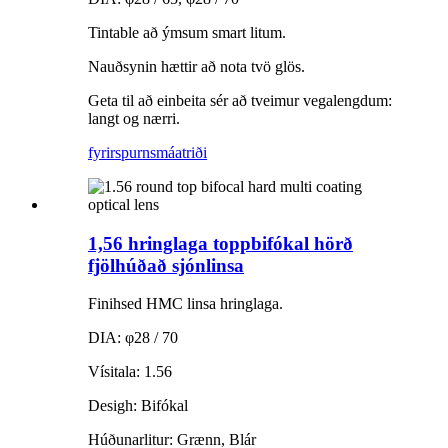
Tintable að ýmsum smart litum.
Nauðsynin hættir að nota tvö glös.
Geta til að einbeita sér að tveimur vegalengdum:
langt og nærri.
fyrirspurn
smáatriði
1,56 hringlaga toppbifókal hörð
fjölhúðað sjónlinsa
Finihsed HMC linsa hringlaga.
DIA: φ28 / 70
Vísitala: 1.56
Desigh: Bifókal
Húðunarlitur: Grænn, Blár