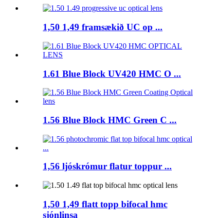
1,50 1,49 framsækið UC op ...
1.61 Blue Block UV420 HMC O ...
1.56 Blue Block HMC Green C ...
1,56 ljóskrómur flatur toppur ...
1,50 1,49 flatt topp bifocal hmc
sjónlinsa