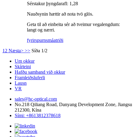
Sérstakur þyngdarafl: 1,28
Nauðsynin hættir að nota tvö glös.
Geta til að einbeita sér að tveimur vegalengdum:
langt og nærri.
fyrirspurn
smáatriði
1
2
Næsta>
>>
Síða 1/2
Um okkur
Skírteini
Hafðu samband við okkur
Framleiðsluferli
Lausn
VR
sales@hc-optical.com
No.218 Qiliang Road, Danyang Development Zone, Jiangsu
212300, Kína
Sími: +8613812378618