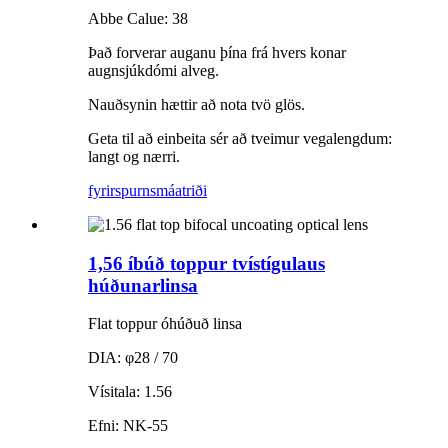
Abbe Calue: 38
Það forverar auganu þína frá hvers konar
augnsjúkdómi alveg.
Nauðsynin hættir að nota tvö glös.
Geta til að einbeita sér að tveimur vegalengdum:
langt og nærri.
fyrirspurn
smáatriði
1,56 íbúð toppur tvístígulaus
húðunarlinsa
Flat toppur óhúðuð linsa
DIA: φ28 / 70
Vísitala: 1.56
Efni: NK-55