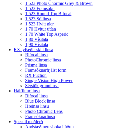
1.523 Photo Chormic Grey & Brown
1.523 Framsókn
1.523 Round Top Bifocal
1.523 Sóllinsa
1.523 Hvítt gler
1,70 Hvítur títían
1,70 White Top Asperic
1,80 Vísitala
1,90 Vísitala
RX lyfseðilsskilt linsa
Bifocal linsa
PhotoChromic linsa
Prisma linsa
Framsóknarfrjálst form
RX Fuction
Single Vision High Power
Sérstök grunnlinsa
Hálffinur linsa
Bifocal linsa
Blue Block linsa
Hreinsa linsu
Photo Chromic Lens
Framsóknarlinsa
Specail meðferð
Andstæðingur-þoka húðun