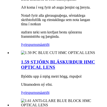
Að koma í veg fyrir að augu þenjist og þreyta.
Notað fyrir alla gleraugnaþega, sérstaklega
skrifstofufólk og einstaklinga sem nota langan
tíma í notkun
stafræn tæki sem krefjast bestu sjónrænu
frammistöðu og þæginda.
fyrirspurn
smáatriði
1,59 STJÓRN BLÁSKURÐUR HMC
OPTICAL LENS
Bjóddu upp á mjög meiri högg, rispuþol
Ultramodern ný efni.
fyrirspurn
smáatriði