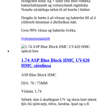
Hongchen notar Ag + silfur efni með víðtæka
bakteríudrepandi og veirueyðandi eiginleika
Notaðu nýstárlega tækni til að bræða í húðun
Dragðu úr hættu á að vírusar og bakteríur lifi af á
yfirborði linsunnar á áhrifaríkan hátt.
Gera 99% vírusa og baktería óvirka.
fyrirspurn
smáatriði
1,74 ASP Blue Block HMC UV420
HMC sjónlinsa
ASP Blue Block HMC
DIA: 70 / 75MM
Vísitala: 1,74
Sértæk síun á skaðlegum UV og skera burt slæmt
ljós frá sjónvarpi, tölvu, farsíma, Ipad og o.fl.