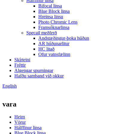
Hálffinur linsa
Bifocal linsa
Blue Block linsa
Hreinsa linsu
Photo Chromic Lens
Framsóknarlinsa
Specail meðferð
Andstæðingur-þoka húðun
AR húðunarlitur
HC litað
Ofur vatnsfælinn
Skírteini
Fréttir
Algengar spurningar
Hafðu samband við okkur
English
vara
Heim
Vörur
Hálffinur linsa
Blue Block linsa