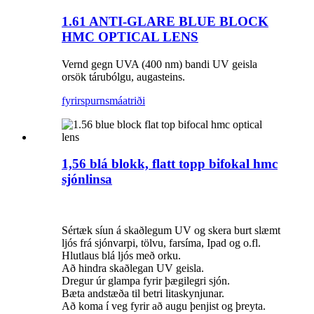
1.61 ANTI-GLARE BLUE BLOCK
HMC OPTICAL LENS
Vernd gegn UVA (400 nm) bandi UV geisla
orsök tárubólgu, augasteins.
fyrirspurn
smáatriði
1,56 blá blokk, flatt topp bifokal hmc
sjónlinsa
Sértæk síun á skaðlegum UV og skera burt slæmt
ljós frá sjónvarpi, tölvu, farsíma, Ipad og o.fl.
Hlutlaus blá ljós með orku.
Að hindra skaðlegan UV geisla.
Dregur úr glampa fyrir þægilegri sjón.
Bæta andstæða til betri litaskynjunar.
Að koma í veg fyrir að augu þenjist og þreyta.