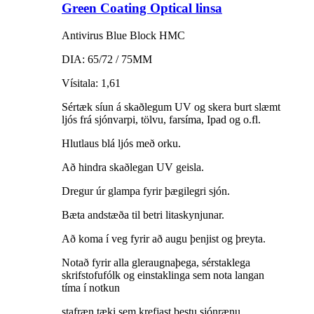
Green Coating Optical linsa
Antivirus Blue Block HMC
DIA: 65/72 / 75MM
Vísitala: 1,61
Sértæk síun á skaðlegum UV og skera burt slæmt
ljós frá sjónvarpi, tölvu, farsíma, Ipad og o.fl.
Hlutlaus blá ljós með orku.
Að hindra skaðlegan UV geisla.
Dregur úr glampa fyrir þægilegri sjón.
Bæta andstæða til betri litaskynjunar.
Að koma í veg fyrir að augu þenjist og þreyta.
Notað fyrir alla gleraugnaþega, sérstaklega
skrifstofufólk og einstaklinga sem nota langan
tíma í notkun
stafræn tæki sem krefjast bestu sjónrænu