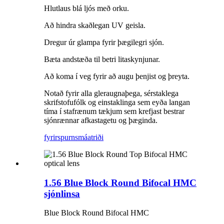
Hlutlaus blá ljós með orku.
Að hindra skaðlegan UV geisla.
Dregur úr glampa fyrir þægilegri sjón.
Bæta andstæða til betri litaskynjunar.
Að koma í veg fyrir að augu þenjist og þreyta.
Notað fyrir alla gleraugnaþega, sérstaklega
skrifstofufólk og einstaklinga sem eyða langan
tíma í stafrænum tækjum sem krefjast bestrar
sjónrænnar afkastagetu og þæginda.
fyrirspurn
smáatriði
1.56 Blue Block Round Bifocal HMC
sjónlinsa
Blue Block Round Bifocal HMC