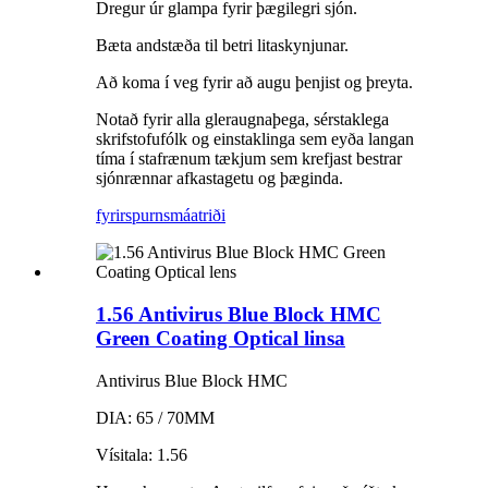
Dregur úr glampa fyrir þægilegri sjón.
Bæta andstæða til betri litaskynjunar.
Að koma í veg fyrir að augu þenjist og þreyta.
Notað fyrir alla gleraugnaþega, sérstaklega
skrifstofufólk og einstaklinga sem eyða langan
tíma í stafrænum tækjum sem krefjast bestrar
sjónrænnar afkastagetu og þæginda.
fyrirspurn
smáatriði
1.56 Antivirus Blue Block HMC
Green Coating Optical linsa
Antivirus Blue Block HMC
DIA: 65 / 70MM
Vísitala: 1.56