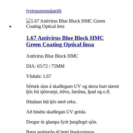
fyrirspurn
smáatriði
1.67 Antivirus Blue Block HMC
Green Coating Optical linsa
Antivirus Blue Block HMC
DIA: 65/72 / 75MM
Vísitala: 1,67
Sértæk síun á skaðlegum UV og skera burt slæmt
ljós frá sjónvarpi, tölvu, farsíma, Ipad og o.fl.
Hlutlaus blá ljós með orku.
Að hindra skaðlegan UV geisla.
Dregur úr glampa fyrir þægilegri sjón.
Bæta andstæða til betri litaskynjunar.