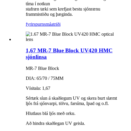
tíma í notkun
stafræn tæki sem krefjast bestu sjónrænu
frammistöðu og þæginda.
fyrirspurn
smáatriði
1,67 MR-7 Blue Block UV420 HMC
sjónlinsa
MR-7 Blue Block
DIA: 65/70 / 75MM
Vísitala: 1,67
Sértæk síun á skaðlegum UV og skera burt slæmt
ljós frá sjónvarpi, tölvu, farsíma, Ipad og o.fl.
Hlutlaus blá ljós með orku.
Að hindra skaðlegan UV geisla.