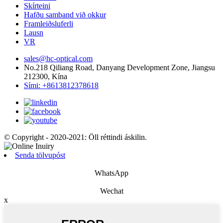
Skírteini
Hafðu samband við okkur
Framleiðsluferli
Lausn
VR
sales@hc-optical.com
No.218 Qiliang Road, Danyang Development Zone, Jiangsu
212300, Kína
Sími: +8613812378618
© Copyright - 2020-2021: Öll réttindi áskilin.
Senda tölvupóst
WhatsApp
Wechat
x