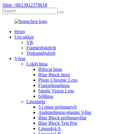
Sími: +8613812378618
Heim
Um okkur
VR
Framleiðsluferli
Verksmiðjuferð
Vörur
Lokið linsa
Bifocal linsa
Blue Block linsa
Photo Chromic Lens
Framsóknarlinsa
Single Vision Lens
Sóllinsa
Linsutæki
5 í einni prófunarvél
Andstæðingur-glampi Vélar
Blue Block prófunarvélar
Blue Block Test Pen
Linsuskjá A
Linsuskjá B