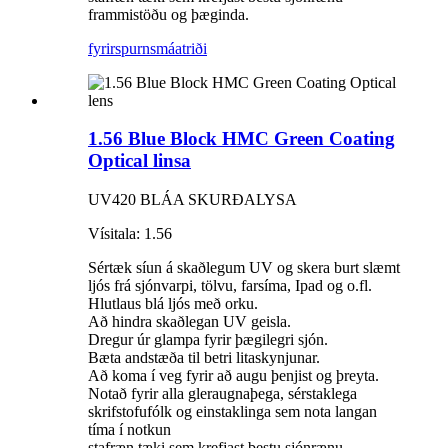
frammistöðu og þæginda.
fyrirspurn
smáatriði
1.56 Blue Block HMC Green Coating
Optical linsa
UV420 BLÁA SKURÐALYSA
Vísitala: 1.56
Sértæk síun á skaðlegum UV og skera burt slæmt
ljós frá sjónvarpi, tölvu, farsíma, Ipad og o.fl.
Hlutlaus blá ljós með orku.
Að hindra skaðlegan UV geisla.
Dregur úr glampa fyrir þægilegri sjón.
Bæta andstæða til betri litaskynjunar.
Að koma í veg fyrir að augu þenjist og þreyta.
Notað fyrir alla gleraugnaþega, sérstaklega
skrifstofufólk og einstaklinga sem nota langan
tíma í notkun
stafræn tæki sem krefjast bestu sjónrænu