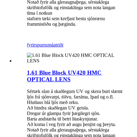
Notað fyrir alla gleraugnaþega, sérstaklega
skrifstofufólk og einstaklinga sem nota langan
tíma í notkun
stafræn tæki sem krefjast bestu sjónrænu
frammistöðu og þæginda.
fyrirspurn
smáatriði
1,61 Blue Block UV420 HMC
OPTICAL LENS
Sértæk síun á skaðlegum UV og skera burt slæmt
ljós frá sjónvarpi, tölvu, farsíma, Ipad og o.fl.
Hlutlaus blá ljós með orku.
Að hindra skaðlegan UV geisla.
Dregur úr glampa fyrir þægilegri sjón.
Bæta andstæða til betri litaskynjunar.
Að koma í veg fyrir að augu þenjist og þreyta.
Notað fyrir alla gleraugnaþega, sérstaklega
skrifstofufólk og einstaklinga sem nota langan