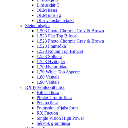
Linsuskjár C
OEM kassi
OEM umslag
Ofur vatnsfælin tæki
Steinefnisgler
1.503 Photo Chormic Grey & Brown
1.523 Flat Top Bifocal
1.523 Photo Chormic Grey & Brown
1.523 Framsókn
1.523 Round Top Bifocal
1.523 Sóllinsa
1.523 Hvítt gler
1,70 Hvítur títían
1,70 White Top Asperic
1,80 Vísitala
1,90 Vísitala
RX lyfseðilsskilt linsa
Bifocal linsa
PhotoChromic linsa
Prisma linsa
Framsóknarfrjálst form
RX Fuction
Single Vision High Power
Sérstök grunnlinsa