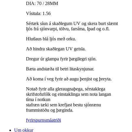
DIA: 70 / 28MM
Vísitala: 1.56
Sértæk síun á skaðlegum UV og skera burt slæmt
ljós frá sjónvarpi, tölvu, farsíma, Ipad og o.fl.
Hlutlaus blá ljós með orku.
Að hindra skaðlegan UV geisla.
Dregur úr glampa fyrir þægilegri sjón.
Bæta andstæða til betri litaskynjunar.
Að koma í veg fyrir að augu þenjist og þreyta.
Notað fyrir alla gleraugnaþega, sérstaklega
skrifstofufólk og einstaklinga sem nota langan
tíma í notkun
stafræn tæki sem krefjast bestu sjónrænu
frammistöðu og þæginda.
fyrirspurn
smáatriði
Um okkur