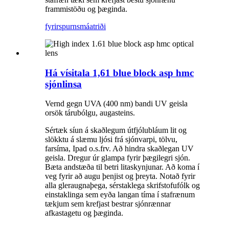
frammistöðu og þæginda.
fyrirspurn
smáatriði
Há vísitala 1,61 blue block asp hmc
sjónlinsa
Vernd gegn UVA (400 nm) bandi UV geisla
orsök tárubólgu, augasteins.
Sértæk síun á skaðlegum útfjólubláum lit og
slökktu á slæmu ljósi frá sjónvarpi, tölvu,
farsíma, Ipad o.s.frv. Að hindra skaðlegan UV
geisla. Dregur úr glampa fyrir þægilegri sjón.
Bæta andstæða til betri litaskynjunar. Að koma í
veg fyrir að augu þenjist og þreyta. Notað fyrir
alla gleraugnaþega, sérstaklega skrifstofufólk og
einstaklinga sem eyða langan tíma í stafrænum
tækjum sem krefjast bestrar sjónrænnar
afkastagetu og þæginda.