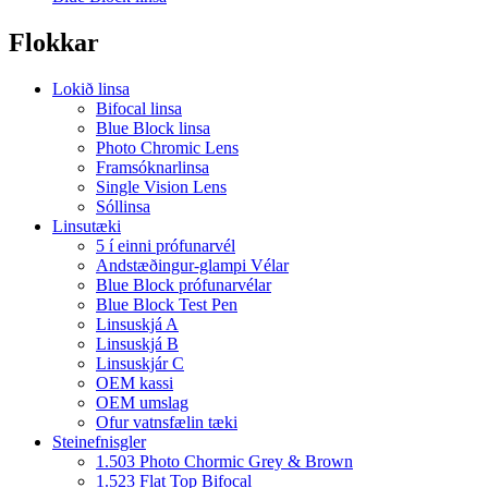
Flokkar
Lokið linsa
Bifocal linsa
Blue Block linsa
Photo Chromic Lens
Framsóknarlinsa
Single Vision Lens
Sóllinsa
Linsutæki
5 í einni prófunarvél
Andstæðingur-glampi Vélar
Blue Block prófunarvélar
Blue Block Test Pen
Linsuskjá A
Linsuskjá B
Linsuskjár C
OEM kassi
OEM umslag
Ofur vatnsfælin tæki
Steinefnisgler
1.503 Photo Chormic Grey & Brown
1.523 Flat Top Bifocal