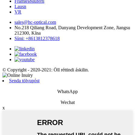
Framleiðsluferli
Lausn
VR
sales@hc-optical.com
No.218 Qiliang Road, Danyang Development Zone, Jiangsu
212300, Kína
Sími: +8613812378618
© Copyright - 2020-2021: Öll réttindi áskilin.
Senda tölvupóst
WhatsApp
Wechat
x