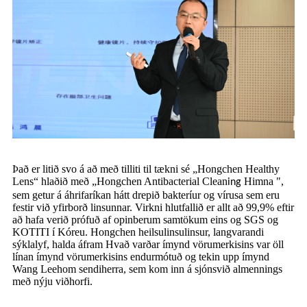
Það er litið svo á að með tilliti til tækni sé „Hongchen Healthy
Lens“ hlaðið með „Hongchen Antibacterial Clean
Himna ",
ing
sem getur á áhrifaríkan hátt drepið bakteríur og vírusa sem eru
festir við yfirborð linsunnar. Virkni hlutfallið er allt að 99,9% eftir
að hafa verið prófuð af opinberum samtökum eins og SGS og
KOTITI í Kóreu. Hongchen heilsulinsulinsur, langvarandi
sýklalyf, halda áfram Hvað varðar ímynd vörumerkisins var öll
línan ímynd vörumerkisins endurmótuð og tekin upp ímynd
Wang Leehom
sendiherra
, sem kom inn á sjónsvið almennings
með nýju viðhorfi.