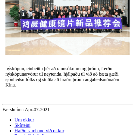
nýsköpun, einbeittu þér að rannsóknum og þróun, færðu
nýsköpunarvörur til neytenda, hjálpaðu til við að bæta gæði
sjónheilsu fólks og stuðla að hraðri þróun augaheilsuiðnaðar
Kína.
Færslutími: Apr-07-2021
Um okkur
Skírteini
Hafðu samband við okkur