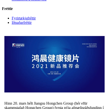
Fréttir
Fyrirtækjafréttir
Iðnaðarfréttir
Hinn 20. mars hélt Jiangsu Hongchen Group (hér eftir
skammstafað Hongchen Group) fyrsta nýja afmælisráðsfundinn í