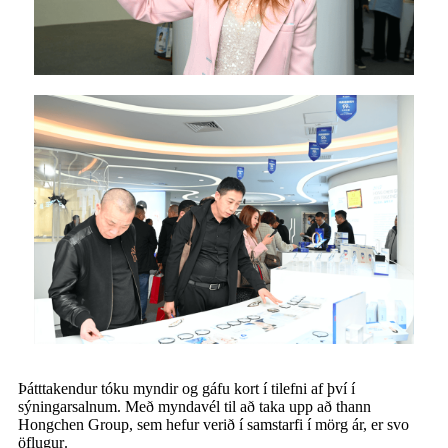
Þátttakendur tóku myndir og gáfu kort í tilefni af því í
sýningarsalnum. Með myndavél til að taka upp
að t
hann
Hongchen Group, sem hefur verið í samstarfi í mörg ár, er svo
öflugur
.