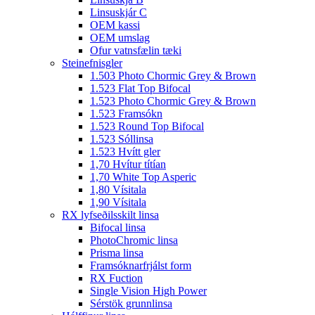
Linsuskjár C
OEM kassi
OEM umslag
Ofur vatnsfælin tæki
Steinefnisgler
1.503 Photo Chormic Grey & Brown
1.523 Flat Top Bifocal
1.523 Photo Chormic Grey & Brown
1.523 Framsókn
1.523 Round Top Bifocal
1.523 Sóllinsa
1.523 Hvítt gler
1,70 Hvítur títían
1,70 White Top Asperic
1,80 Vísitala
1,90 Vísitala
RX lyfseðilsskilt linsa
Bifocal linsa
PhotoChromic linsa
Prisma linsa
Framsóknarfrjálst form
RX Fuction
Single Vision High Power
Sérstök grunnlinsa