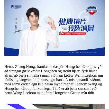
Herra.
Zhang Hong, framkvæmdastjóri Hongchen Group, sagði
að strangar gæðakröfur Hongchen og
sterkt hjarta
fyrir
halda
áfram að bæta sig
falla saman við háar kröfur Wang Leehom um
tónlist og langvarandi þrautseigju hans. Á mismunandi sviðum,
með sömu endanlegu leit, passa myndirnar af Leehom Wang og
Hongchen Group fullkomlega. Talið er að þetta samstarf við
herra Wang Leehom muni færa Hongchen Group nýtt útlit.