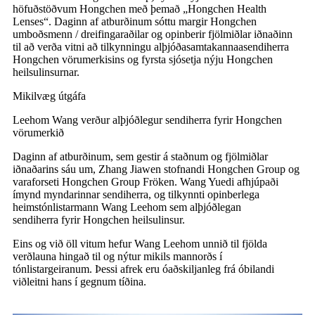
höfuðstöðvum Hongchen með þemað „Hongchen Health
Lenses“. Daginn af atburðinum sóttu margir Hongchen
umboðsmenn / dreifingaraðilar og opinberir fjölmiðlar iðnaðinn
til að verða vitni að tilkynningu alþjóðasamtakanna
a
sendiherra
Hongchen vörumerkisins og fyrsta sjósetja nýju Hongchen
heilsulinsurnar.
Mikilvæg útgáfa
Leehom Wang verður alþjóðlegur
sendiherra
fyrir Hongchen
vörumerkið
Daginn af atburðinum, sem gestir á staðnum og fjölmiðlar
iðnaðarins sáu um, Zhang Jiawen stofnandi Hongchen Group og
varaforseti Hongchen Group
Fröken.
Wang Yuedi afhjúpaði
ímynd myndarinnar
sendiherra
, og tilkynnti opinberlega
heimstónlistarmann Wang Leehom sem alþjóðlegan
sendiherra
fyrir Hongchen heilsulinsur.
Eins og við öll vitum hefur Wang Leehom unnið til fjölda
verðlauna hingað til og nýtur mikils mannorðs í
tónlistargeiranum. Þessi afrek eru óaðskiljanleg frá óbilandi
viðleitni hans í gegnum tíðina.