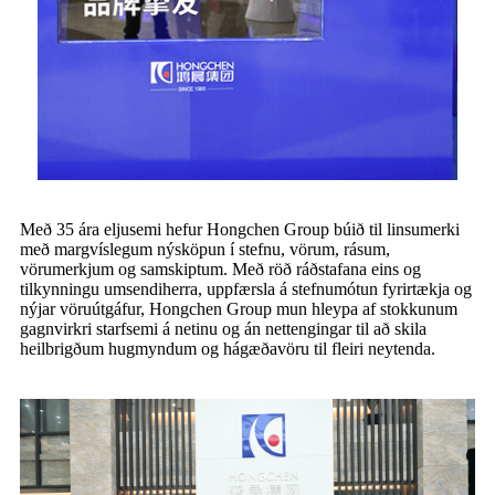
Með 35 ára eljusemi hefur Hongchen Group búið til linsumerki
með margvíslegum nýsköpun í stefnu, vörum, rásum,
vörumerkjum og samskiptum. Með röð ráðstafana eins og
tilkynningu um
sendiherra
, uppfærsla á stefnumótun fyrirtækja og
nýjar vöruútgáfur, Hongchen Group mun hleypa af stokkunum
gagnvirkri starfsemi á netinu og án nettengingar til að skila
heilbrigðum hugmyndum og hágæðavöru til fleiri neytenda.