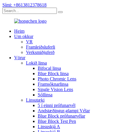
Sími: +8613812378618
Heim
Um okkur
VR
Framleiðsluferli
Verksmiðjuferð
Vörur
Lokið linsa
Bifocal linsa
Blue Block linsa
Photo Chromic Lens
Framsóknarlinsa
Single Vision Lens
Sóllinsa
Linsutæki
5 í einni prófunarvél
Andstæðingur-glampi Vélar
Blue Block prófunarvélar
Blue Block Test Pen
Linsuskjá A
Linsuskjá B