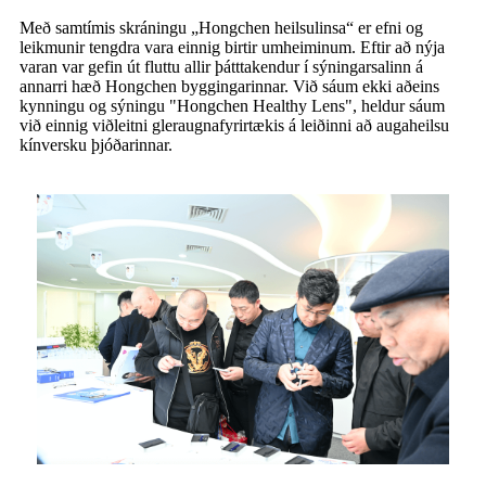
Með samtímis skráningu „Hongchen heilsulinsa“ er efni og
leikmunir tengdra vara einnig birtir umheiminum. Eftir að nýja
varan var gefin út fluttu allir þátttakendur í sýningarsalinn á
annarri hæð Hongchen byggingarinnar. Við sáum ekki aðeins
kynningu og sýningu "Hongchen Healthy Lens", heldur sáum
við einnig viðleitni gleraugnafyrirtækis á leiðinni að augaheilsu
kínversku þjóðarinnar.