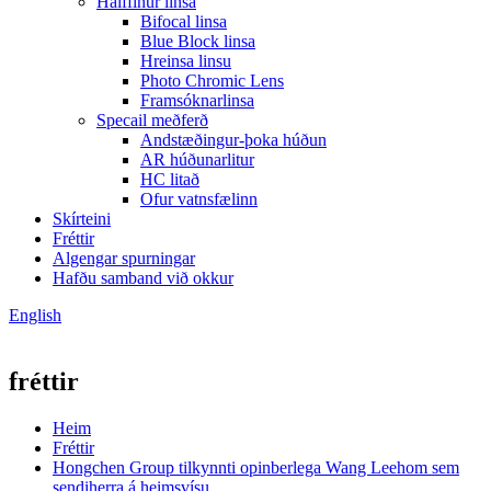
Hálffinur linsa
Bifocal linsa
Blue Block linsa
Hreinsa linsu
Photo Chromic Lens
Framsóknarlinsa
Specail meðferð
Andstæðingur-þoka húðun
AR húðunarlitur
HC litað
Ofur vatnsfælinn
Skírteini
Fréttir
Algengar spurningar
Hafðu samband við okkur
English
fréttir
Heim
Fréttir
Hongchen Group tilkynnti opinberlega Wang Leehom sem
sendiherra á heimsvísu