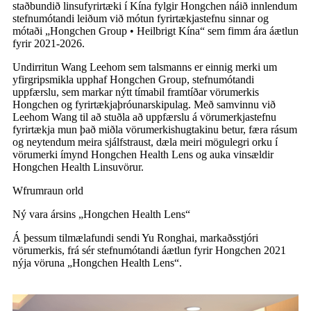
staðbundið linsufyrirtæki í Kína fylgir Hongchen náið innlendum
stefnumótandi leiðum við mótun fyrirtækjastefnu sinnar og
mótaði „Hongchen Group • Heilbrigt Kína“ sem fimm ára áætlun
fyrir 2021-2026.
Undirritun Wang Leehom sem talsmanns er einnig merki um
yfirgripsmikla upphaf Hongchen Group, stefnumótandi
uppfærslu, sem markar nýtt tímabil framtíðar vörumerkis
Hongchen og fyrirtækjaþróunarskipulag. Með samvinnu við
Leehom Wang til að stuðla að uppfærslu á vörumerkjastefnu
fyrirtækja mun það miðla vörumerkishugtakinu betur, færa rásum
og neytendum meira sjálfstraust, dæla meiri mögulegri orku í
vörumerki ímynd Hongchen Health Lens og auka vinsældir
Hongchen Health Linsuvörur.
W
frumraun orld
Ný vara ársins „Hongchen Health Lens“
Á þessum tilmælafundi sendi Yu Ronghai, markaðsstjóri
vörumerkis, frá sér stefnumótandi áætlun fyrir Hongchen 2021
nýja vöruna „Hongchen Health Lens“.